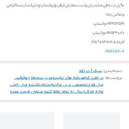
📞پل ارتباطي مشتريان وثبت سفارش ازطريق واتساپ ودايركت اينستاگرامي
وتماس باما ؛
09129172599واتساپ
09125320020واتساپ
كارخانه ؛٠٢١٥٦٧٨٣٥٧١
٠٢١٤٤٥٥٧٠٠٧
دسته‌بندی
:
سبک آرت دکو
برچسب‌ها :
دریافت گواهینامه های تولیدومدیریت
حرفه ایها
لوکس
مبل فلزی
تخصصی ترین مرکزتولید
تولیدکننده مبل راحتی
لوازم خانگی
ارسال به تمام نقاط کشور
میلمان قیمت عمده