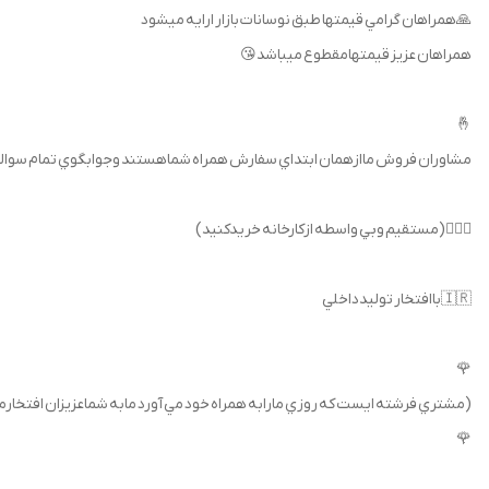
🙏همراهان گرامي قيمتها طبق نوسانات بازار ارايه ميشود
همراهان عزيز قيمتهامقطوع ميباشد😘
🤞
مشاوران فروش ماازهمان ابتداي سفارش همراه شماهستند وجوابگوي تمام سوالا
🏃🏻‍♂️(مستقيم وبي واسطه ازكارخانه خريدكنيد)
🇮🇷باافتخار توليدداخلي
🌹
(مشتري فرشته ايست كه روزي مارابه همراه خود مي آورد مابه شماعزيزان افتخار
🌹