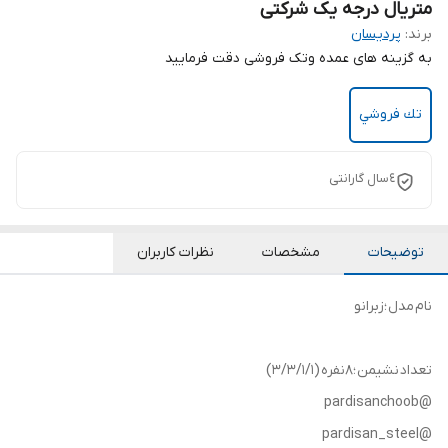
متریال درجه یک شرکتی
برند:
پردیسان
به گزینه های عمده وتک فروشی دقت فرمایید
تك فروشي
٤سال گارانتی
توضیحات
مشخصات
نظرات کاربران
نام مدل ؛زبرانو
تعداد نشيمن ؛٨نفره (3/3/1/1)
@pardisanchoob
@pardisan_steel