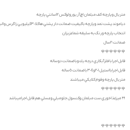
متريال وپارچه؛كف مبلمان اچ آر يورولوكس ١٢سانتي پارچه
دياموند پشت نمد وپارچه باكيفيت ضمانت دار پشتي هاكلا ٣٠كيليويي زاگرس والبرز وهلن واتصالات چوب سپيداروصنوبر
انتخاب پارچه ورنگ به سليقه شماعزيزان
ضمانت؛2سال
🌹🌹🌹🌹🌹🌹
قابل اجرا با فلزآبكاري درجه يك وباضمانت دوساله
قابل اجرابااستيل ٢٠١و٣٠٤ باضمانت ٥ساله
متريال پارچه وفوم كلايكي ميباشند
🌹🌹🌹🌹🌹🌹
🍴ميزغذاخوري ست مبلمان وكنسول جلومبلي وعسلي هم قابل اجراميباشد
🌹🌹🌹🌹🌹🌹