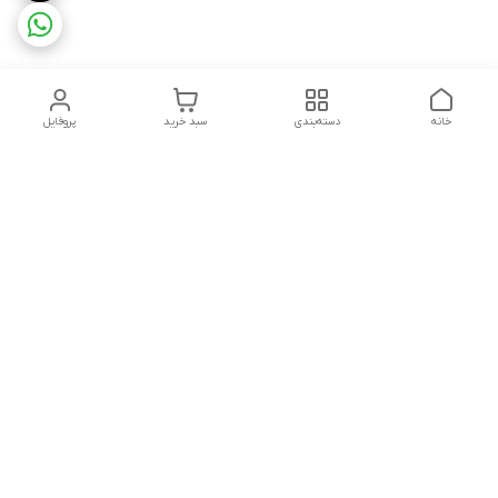
خانه
دسته‌بندی
سبد خرید
پروفایل
دسترسی سریع
تماس باما
شکایات
درباره ما
قوانین و مقررات
سیاست حریم خصوصی