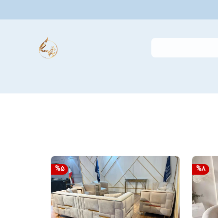
%
5
%
8