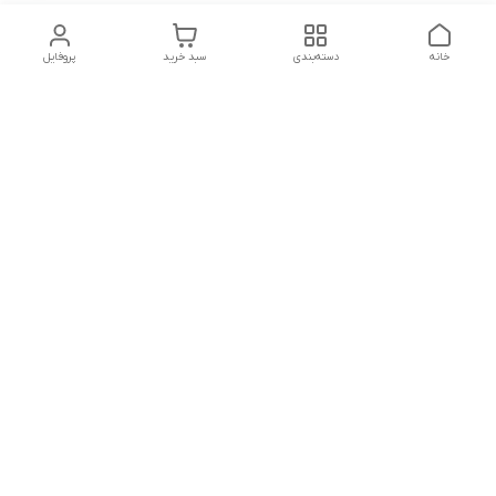
خانه
دسته‌بندی
سبد خرید
پروفایل
دسترسی سریع
تماس باما
شکایات
درباره ما
قوانین و مقررات
سیاست حریم خصوصی
درود برهمراهان عزیز ؛مشاورین فروش ازهمان ابتدای سفارش
کنارشما عزیزان هستندوبه شمامشاوره ودرخریدشماکمک رسانی