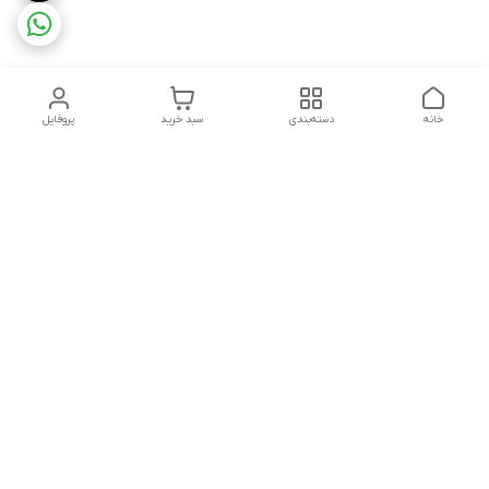
خانه
دسته‌بندی
سبد خرید
پروفایل
دسترسی سریع
تماس باما
شکایات
درباره ما
قوانین و مقررات
سیاست حریم خصوصی