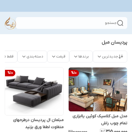
جستجو
پردیسان مبل
جدیدترین
برندها
قیمت
دسته‌بندی
فقط محص
%
10
%
10
مدل مبل کلاسیک کوئین یاابزاری
مبلمان ال پردیسان درطرحهای
تمام چوب راش
متفاوت لطفا ورق بزنید
۳۱۵٬۰۰۰٬۰۰۰
۳۵۰٬۰۰۰٬۰۰۰