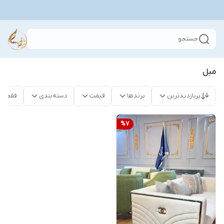
جستجو
مبل
پربازدیدترین
برندها
قیمت
دسته‌بندی
فقط م
%
7