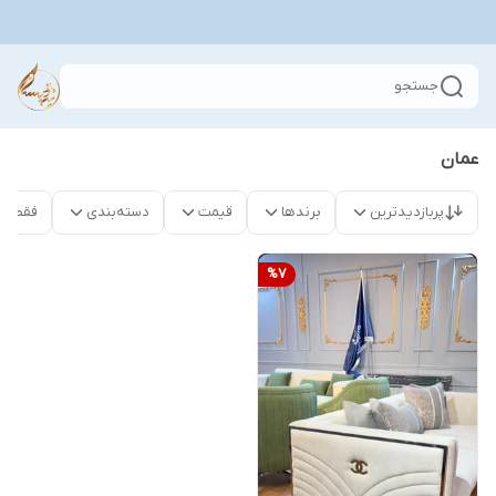
جستجو
عمان
پربازدیدترین
برندها
قیمت
دسته‌بندی
فقط م
%
7