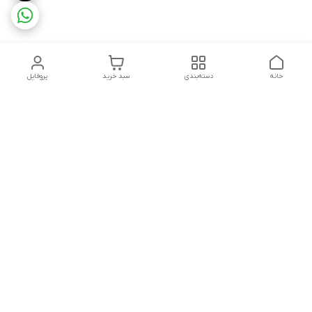
خانه
دسته‌بندی
سبد خرید
پروفایل
دسترسی سریع
تماس باما
شکایات
درباره ما
قوانین و مقررات
سیاست حریم خصوصی