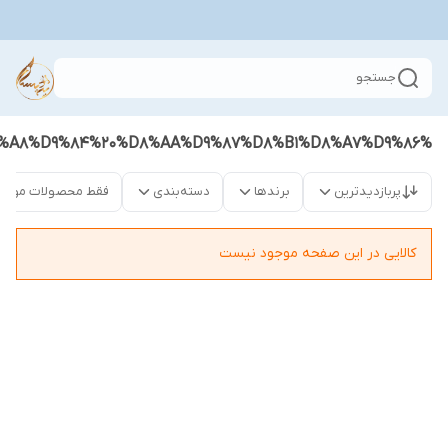
جستجو
%D9%85%D8%A8%D9%84%20%D8%AA%D9%87%D8%B1%D8%A7%D9%86
پربازدیدترین
برندها
دسته‌بندی
فقط محصولات موجو
کالایی در این صفحه موجود نیست