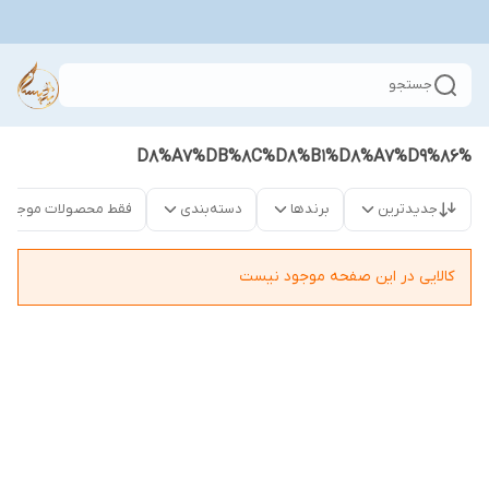
جستجو
%D8%A7%DB%8C%D8%B1%D8%A7%D9%86
جدیدترین
برندها
دسته‌بندی
فقط محصولات موجود
کالایی در این صفحه موجود نیست