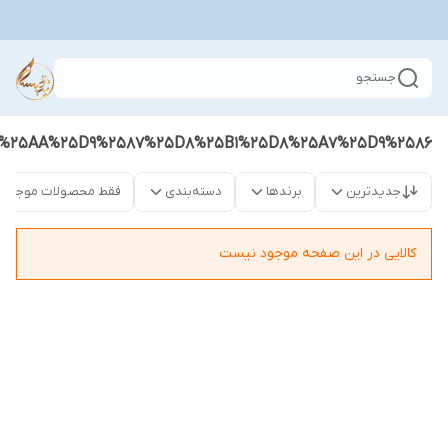
جستجو
%25AA%25D9%2587%25D8%25B1%25D8%25A7%25D9%2586
جدیدترین
برندها
دسته‌بندی
فقط محصولات موجود
کالایی در این صفحه موجود نیست