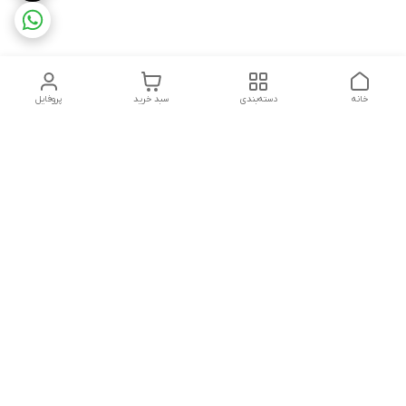
خانه
دسته‌بندی
سبد خرید
پروفایل
دسترسی سریع
تماس باما
شکایات
درباره ما
قوانین و مقررات
سیاست حریم خصوصی